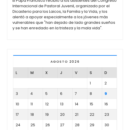
El Papa Francisco recibió a los asistentes del Congreso
Internacional de Pastoral Juvenil, organizado por el
Dicasterio para los Laicos, la Familia y la Vida, y los
alentó a apoyar especialmente a los jóvenes más
vulnerables que "han dejado de lado grandes sueños
y se han enredado en la tristeza y la mala vida".
AGOSTO 2026
L
M
X
J
V
S
D
1
2
3
4
5
6
7
8
9
10
11
12
13
14
15
16
17
18
19
20
21
22
23
24
25
26
27
28
29
30