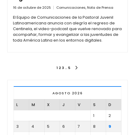
16 de octubre de 2025
Comunicaciones
,
Nota de Prensa
El Equipo de Comunicaciones de la Pastoral Juvenil
Latinoamericana anuncia con alegría el regreso de
Centinela, el video-podcast que vuelve renovado para
acompañar, formar y evangelizar a las juventudes de
toda América Latina en los entornos digitales.
1
2
3
…
5
AGOSTO 2026
L
M
X
J
V
S
D
1
2
3
4
5
6
7
8
9