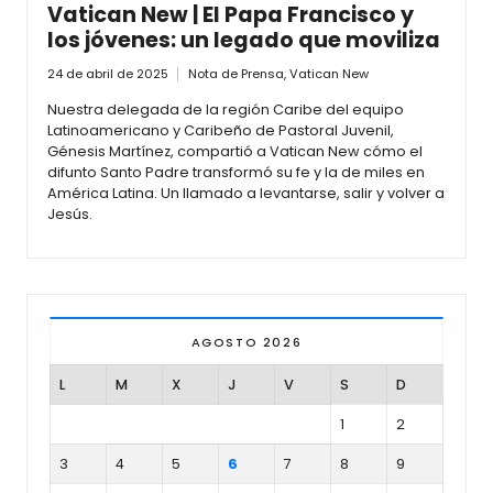
Vatican New | El Papa Francisco y
los jóvenes: un legado que moviliza
24 de abril de 2025
Nota de Prensa
,
Vatican New
Nuestra delegada de la región Caribe del equipo
Latinoamericano y Caribeño de Pastoral Juvenil,
Génesis Martínez, compartió a Vatican New cómo el
difunto Santo Padre transformó su fe y la de miles en
América Latina. Un llamado a levantarse, salir y volver a
Jesús.
AGOSTO 2026
L
M
X
J
V
S
D
1
2
3
4
5
6
7
8
9