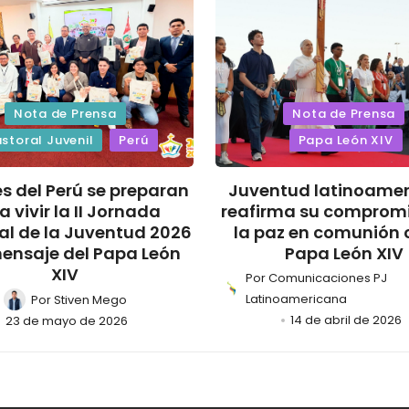
Nota de Prensa
Nota de Prensa
storal Juvenil
Perú
Papa León XIV
s del Perú se preparan
Juventud latinoame
a vivir la II Jornada
reafirma su comprom
al de la Juventud 2026
la paz en comunión 
ensaje del Papa León
Papa León XIV
XIV
Por
Comunicaciones PJ
Latinoamericana
Por
Stiven Mego
14 de abril de 2026
23 de mayo de 2026