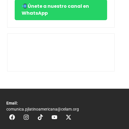
Únete a nuestro canal en
WhatsApp
Email:
comunica.pjlatinoamericana@celam.org