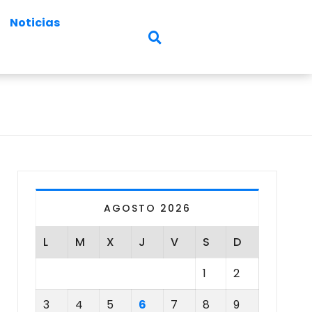
Noticias
AGOSTO 2026
L
M
X
J
V
S
D
1
2
3
4
5
6
7
8
9