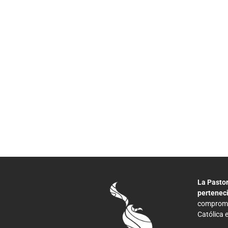
La Pasto
pertenec
compromet
Católica 