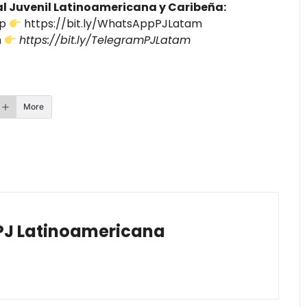
al Juvenil Latinoamericana y Caribeña:
pp
https://bit.ly/WhatsAppPJLatam
m
https://bit.ly/TelegramPJLatam
More
PJ Latinoamericana