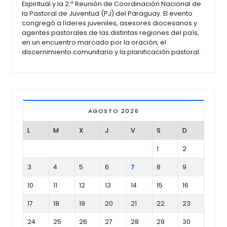
Espiritual y la 2.ª Reunión de Coordinación Nacional de
la Pastoral de Juventud (PJ) del Paraguay. El evento
congregó a líderes juveniles, asesores diocesanos y
agentes pastorales de las distintas regiones del país,
en un encuentro marcado por la oración, el
discernimiento comunitario y la planificación pastoral.
AGOSTO 2026
L
M
X
J
V
S
D
1
2
3
4
5
6
7
8
9
10
11
12
13
14
15
16
17
18
19
20
21
22
23
24
25
26
27
28
29
30